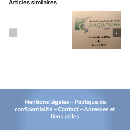
Articles similaires
Champs
Réunion
électromagnétiques
SMTA du
et
24 avril
dispositifs
2026
médicaux
implantables
Mentions légales
–
Politique de
confidentialité
–
Contact
–
Adresses et
liens utiles