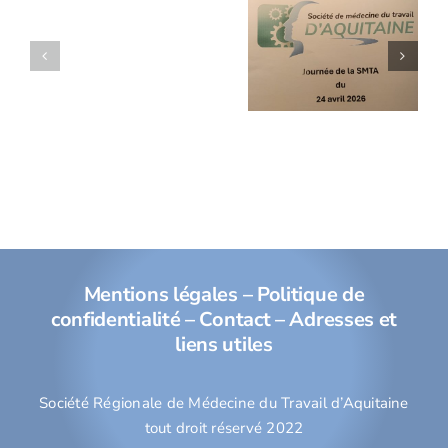
Réunion
électromagnétiques
SMTA du
et
24 avril
dispositifs
2026
médicaux
implantables
Mentions légales
–
Politique de
confidentialité
–
Contact
–
Adresses et
liens utiles
Société Régionale de Médecine du Travail d’Aquitaine
tout droit réservé 2022