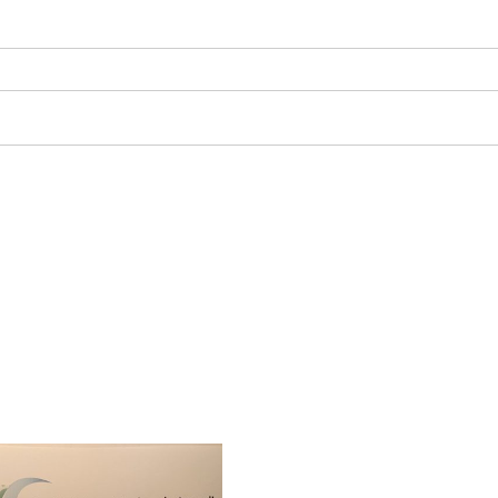
Subve
Régio