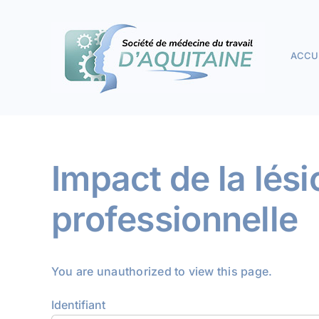
Passer
au
contenu
ACCU
Impact de la lési
professionnelle
You are unauthorized to view this page.
Identifiant