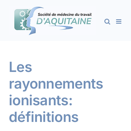
Passer
au
contenu
Les
rayonnements
ionisants:
définitions