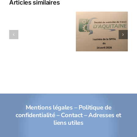
Articles similaires
Champs
Réunion
électromagnétiques
SMTA du
et
24 avril
dispositifs
2026
médicaux
implantables
Mentions légales
–
Politique de
confidentialité
–
Contact
–
Adresses et
liens utiles