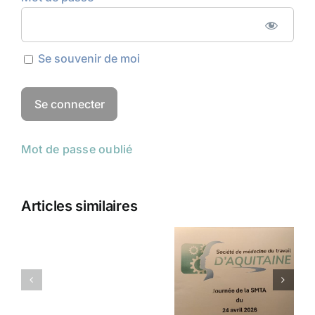
Se souvenir de moi
Mot de passe oublié
Articles similaires
Champs
Réunion
électromagnétiques
SMTA du
et
24 avril
dispositifs
2026
médicaux