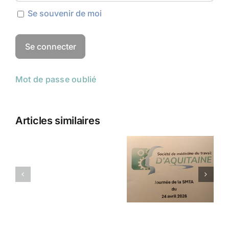
Se souvenir de moi
Mot de passe oublié
Articles similaires
Champs
Réunion
électromagnétiques
SMTA du
et
24 avril
dispositifs
2026
médicaux
implantables