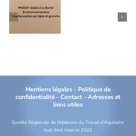
électroma
les 25- 26
mentale
et
et 27
dispositif
novembre
médicaux
2026 à
implantab
LYON
Mentions légales
–
Politique de
confidentialité
–
Contact
–
Adresses et
liens utiles
Société Régionale de Médecine du Travail d’Aquitaine
tout droit réservé 2022