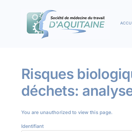
Passer
au
contenu
ACCU
Risques biologiqu
déchets: analyse
You are unauthorized to view this page.
Identifiant