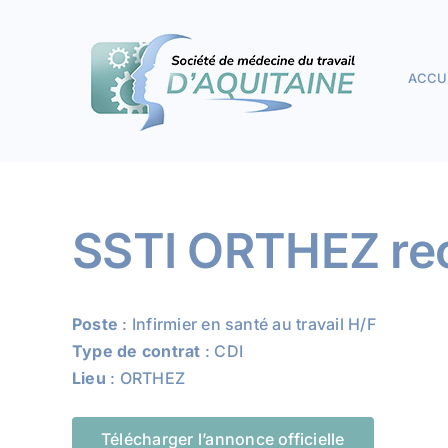
Passer
au
contenu
ACCU
SSTI ORTHEZ recr
Poste
: Infirmier en santé au travail H/F
Type de contrat
: CDI
Lieu
: ORTHEZ
Télécharger l’annonce officielle