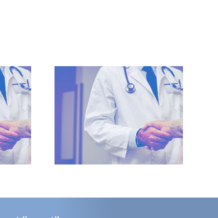
pitalier
dogne
e un
 travail