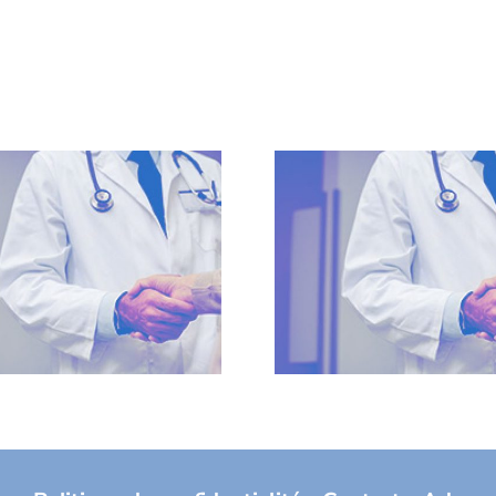
Centre Hos
SPSTI Charentes
Sud Dor
recrute un
recrut
médecin du travail
médecin du
F/H
F/H