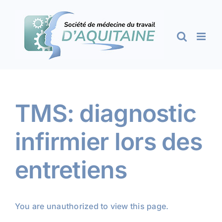
Passer
au
contenu
TMS: diagnostic
infirmier lors des
entretiens
You are unauthorized to view this page.