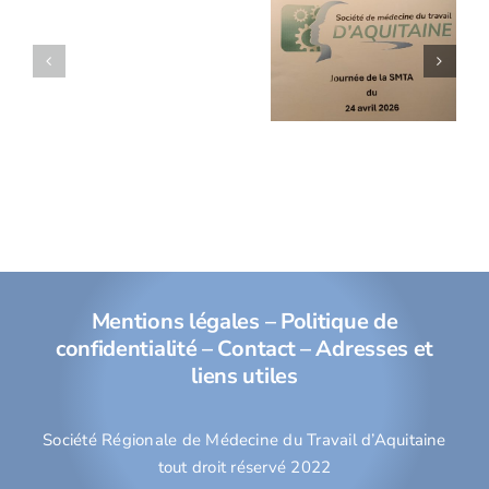
Réunion
électromagnétiques
SMTA du
et
24 avril
dispositifs
2026
médicaux
implantables
Mentions légales
–
Politique de
confidentialité
–
Contact
–
Adresses et
liens utiles
Société Régionale de Médecine du Travail d’Aquitaine
tout droit réservé 2022